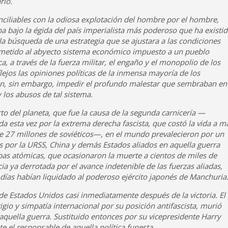
rio.
nciliables con la odiosa explotación del hombre por el hombre,
a bajo la égida del país imperialista más poderoso que ha existid
la búsqueda de una estrategia que se ajustara a las condiciones
ometido al abyecto sistema económico impuesto a un pueblo
, a través de la fuerza militar, el engaño y el monopolio de los
ejos las opiniones políticas de la inmensa mayoría de los
ían, sin embargo, impedir el profundo malestar que sembraban en
 los abusos de tal sistema.
o del planeta, que fue la causa de la segunda carnicería —
a esta vez por la extrema derecha fascista, que costó la vida a m
de 27 millones de soviéticos—, en el mundo prevalecieron por un
s por la URSS, China y demás Estados aliados en aquella guerra
as atómicas, que ocasionaron la muerte a cientos de miles de
 ya derrotada por el avance indetenible de las fuerzas aliadas,
s días habían liquidado al poderoso ejército japonés de Manchuria
 de Estados Unidos casi inmediatamente después de la victoria. El
igio y simpatía internacional por su posición antifascista, murió
 aquella guerra. Sustituido entonces por su vicepresidente Harry
 el responsable de aquella política funesta.