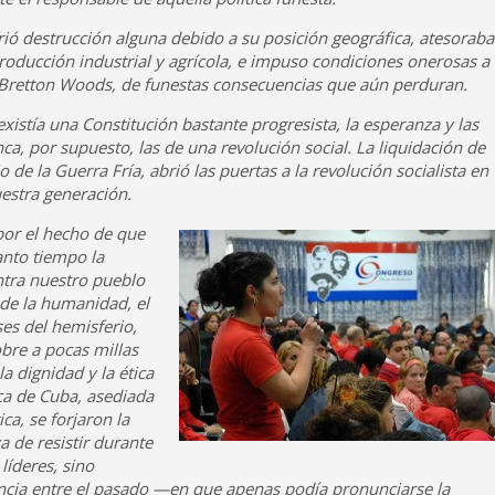
rió destrucción alguna debido a su posición geográfica, atesoraba
producción industrial y agrícola, e impuso condiciones onerosas a 
Bretton Woods, de funestas consecuencias que aún perduran.
existía una Constitución bastante progresista, la esperanza y las
, por supuesto, las de una revolución social. La liquidación de
de la Guerra Fría, abrió las puertas a la revolución socialista en
uestra generación.
por el hecho de que
anto tiempo la
ontra nuestro pueblo
 de la humanidad, el
es del hemisferio,
bre a pocas millas
la dignidad y la ética
ica de Cuba, asediada
ca, se forjaron la
a de resistir durante
líderes, sino
cia entre el pasado —en que apenas podía pronunciarse la