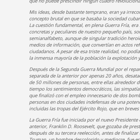
que no puede prescindir ningún cuadro revoluciona
Mis ideas, desde bastante temprano, eran ya irreco
concepto brutal en que se basaba la sociedad cuban
La cuestión fundamental, en plena Guerra Fría, era 
concretas y peculiares de nuestro pequeño país, s
semianalfabeto, aunque de singular tradición heroica
medios de información, que convertían en actos refl
ciudadanos. A pesar de esa triste realidad, no pod
la inmensa mayoría de la población la explotación y
Después de la Segunda Guerra Mundial por el repart
separada de la anterior por apenas 20 años, desatad
de 50 millones de personas, entre ellas alrededor 
tiempo los sentimientos democráticos, las simpatía
que finalizó con el empleo innecesario de dos bomb
personas en dos ciudades indefensas de una potencia
incluidas las tropas del Ejército Rojo, que en breve
La Guerra Fría fue iniciada por el nuevo Presidente
anterior, Franklin D. Roosevelt, que gozaba de prest
después de su tercera reelección, antes de finalizar
Truman, un hombre descolorido y mediocre, fue este