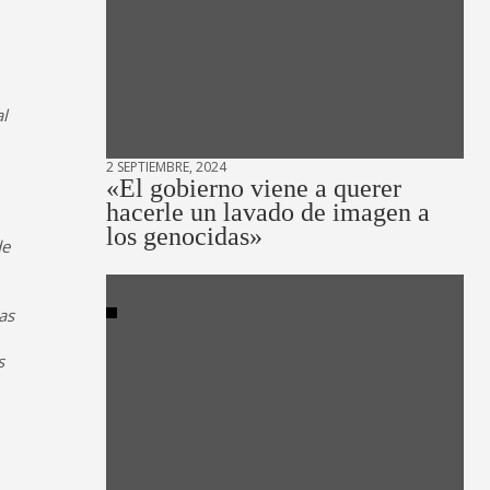
al
2 SEPTIEMBRE, 2024
«El gobierno viene a querer
hacerle un lavado de imagen a
los genocidas»
de
as
s