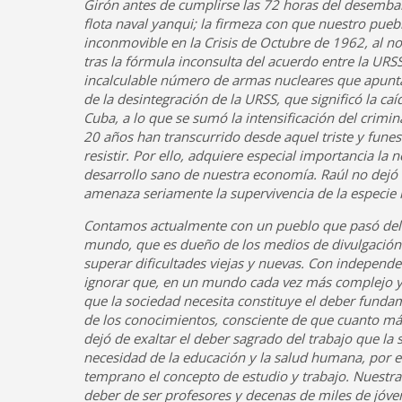
Girón antes de cumplirse las 72 horas del desembarc
flota naval yanqui; la firmeza con que nuestro pue
inconmovible en la Crisis de Octubre de 1962, al no
tras la fórmula inconsulta del acuerdo entre la URS
incalculable número de armas nucleares que apuntab
de la desintegración de la URSS, que significó la c
Cuba, a lo que se sumó la intensificación del crimi
20 años han transcurrido desde aquel triste y fune
resistir. Por ello, adquiere especial importancia la
desarrollo sano de nuestra economía. Raúl no dejó 
amenaza seriamente la supervivencia de la especi
Contamos actualmente con un pueblo que pasó del a
mundo, que es dueño de los medios de divulgación m
superar dificultades viejas y nuevas. Con independ
ignorar que, en un mundo cada vez más complejo y c
que la sociedad necesita constituye el deber funda
de los conocimientos, consciente de que cuanto más
dejó de exaltar el deber sagrado del trabajo que la s
necesidad de la educación y la salud humana, por e
temprano el concepto de estudio y trabajo. Nuest
deber de ser profesores y decenas de miles de jóv