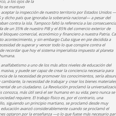
o, a los ojos de la
blo se mantuvo
 aceptar la inspección de nuestro territorio por Estados Unidos 
S y dicho país que ignoraba la soberanía nacional— a pesar del
an contra la isla. Tampoco faltó la referencia a las consecuenci
aída de un 35% de nuestro PIB y el 85% del comercio exterior de
nal bloqueo comercial, económico y financiero a nuestra Patria. Ca
sto acontecimiento, y sin embargo Cuba sigue en pie decidida a
 necesidad de superar y vencer todo lo que conspire contra el
de recordar que hoy el sistema imperialista impuesto al planeta
e humana.
nalfabetismo a uno de los más altos niveles de educación del
asiva, y puede ser capaz de crear la conciencia necesaria para
encia de la necesidad de promover los conocimientos, sería absur
ambiante, la necesidad de trabajar y crear los bienes materiale
mental de un ciudadano. La Revolución proclamó la universalizaci
 conozca, más útil será el ser humano en su vida; pero nunca se
ociedad requiere. El trabajo físico es, por el contrario, una
llo, siguiendo un principio martiano, se proclamó desde muy
ra educación avanzó considerablemente cuando se proclamó el
enes optaron por la enseñanza —o lo que fuese más necesario par