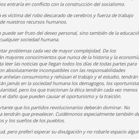
ios entraría en conflicto con la construcción del socialismo.
 es víctima del robo descarado de cerebros y fuerza de trabajo
 de nuestros recursos humanos.
lo puede ser fruto del deseo personal, sino también de la educació
e cualquier sociedad humana.
entar problemas cada vez de mayor complejidad. De los
án mayores conocimientos que nunca de la historia y la economía
 leer las noticias que llegan todos los días de todas partes para
son absolutamente incompatibles con las responsabilidades
que anhelan consumismo y rehúsan el trabajo y el estudio, tendrán
arán jamás en la sociedad humana los demagogos, los oportunista
laridad, pero los que traicionan la ética tendrán cada vez menos
 el daño que pueden causar el oportunismo y la traición.
rtante que los partidos revolucionarios deberán dominar. No
encia tendrán que prevalecer. Cuidémonos especialmente también d
ios y los sueños de los pueblos.
d, pero preferí esperar su divulgación y no robarle espacio algu