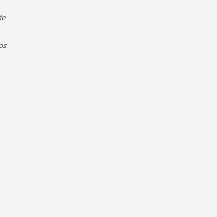
de
os