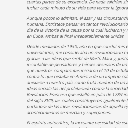
cuartas partes de su existencia. De nada valdrían si
luchar cada minuto de su vida para vencer la igno
Aunque pocos lo admitan, el azar y las circunstanc
humana. Entristece pensar en tantos revolucionari
día de la victoria de la causa por la cual lucharon 
en Cuba. Ambas al final inseparablemente unidas.
Desde mediados de 1950, año en que concluí mis e
universitarios, me consideraba un revolucionario ra
gracias a las ideas que recibí de Martí, Marx y, junto
incontable de pensadores y héroes deseosos de un 
que nuestros compatriotas iniciaron el 10 de octub
contra lo que restaba en América de un imperio colo
anexarse a nuestro país como fruta madura de un ár
ideas socialistas del proletariado contra la socieda
Revolución Francesa que estalló en julio de 1789 in
del siglo XVIII, las cuales constituyeron igualmente l
portadora de las ideas revolucionarias de aquella é
acontecimientos se mezclan y superponen.
El espíritu autocrítico, la incesante necesidad de est