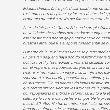
Estados Unidos, único país desarrollado que no suf
casi todo el oro del planeta y los excedentes de la 
economía mundial a través del famoso acuerdo de 
Antes de iniciarse la Guerra Fría, en la propia Cuba 
posibilidades de cambios democráticos aunque nunca
esa Constitución por un golpe reaccionario en medio 
nuestra Patria, que fue el aporte fundamental de n
El mérito de la Revolución Cubana se puede medir 
un país tan pequeño haya podido resistir durante t
política hostil y las medidas criminales lanzadas c
por el imperio más poderoso surgido en la historia
cual, acostumbrado a manejar a su antojo a los país
subestimó a una nación pequeña, dependiente y po
de sus costas. Ello no habría sido jamás posible sin 
que caracterizaron siempre las acciones de la polít
por repugnantes mentiras y calumnias. Junto a la éti
cultura y la conciencia que hicieron posible la proez
más de 50 años. No fue un mérito particular de sus 
fundamentalmente de su pueblo. La enorme diferen