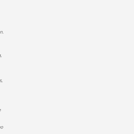
n.
,
s,
e
no