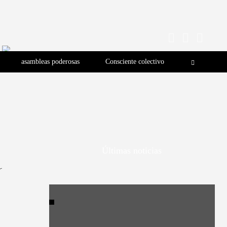
asambleas poderosas
Consciente colectivo
Últimas noticias
r