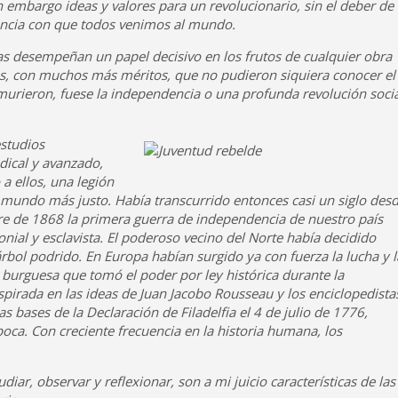
n embargo ideas y valores para un revolucionario, sin el deber de
rancia con que todos venimos al mundo.
ias desempeñan un papel decisivo en los frutos de cualquier obra
os, con muchos más méritos, que no pudieron siquiera conocer el
y murieron, fuese la independencia o una profunda revolución soci
studios
dical y avanzado,
 a ellos, una legión
mundo más justo. Había transcurrido entonces casi un siglo des
re de 1868 la primera guerra de independencia de nuestro país
nial y esclavista. El poderoso vecino del Norte había decidido
bol podrido. En Europa habían surgido ya con fuerza la lucha y l
d burguesa que tomó el poder por ley histórica durante la
spirada en las ideas de Juan Jacobo Rousseau y los enciclopedista
as bases de la Declaración de Filadelfia el 4 de julio de 1776,
poca. Con creciente frecuencia en la historia humana, los
udiar, observar y reflexionar, son a mi juicio características de las