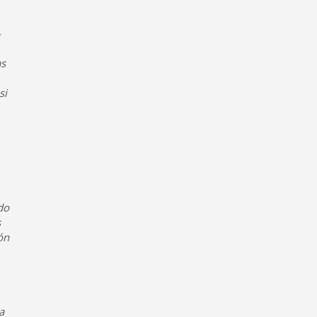
—
as
si
do
s
ón
a