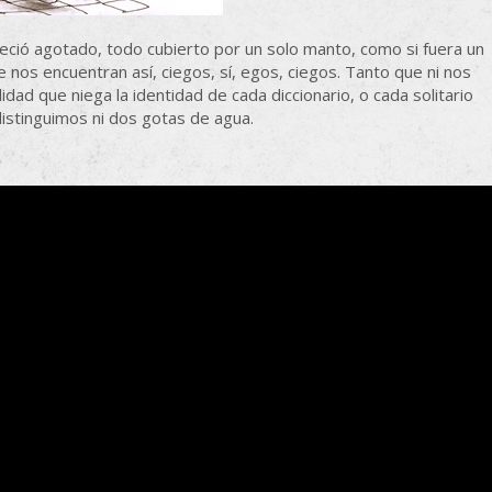
neció agotado, todo cubierto por un solo manto, como si fuera un
ue nos encuentran así, ciegos, sí, egos, ciegos. Tanto que ni nos
d que niega la identidad de cada diccionario, o cada solitario
distinguimos ni dos gotas de agua.