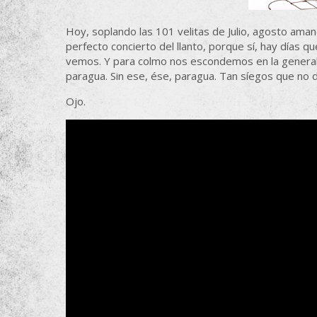
Hoy, soplando las 101 velitas de Julio, agosto ama
perfecto concierto del llanto, porque sí, hay días q
vemos. Y para colmo nos escondemos en la generalida
paragua. Sin ese, ése, paragua. Tan síegos que no 
Ojo.