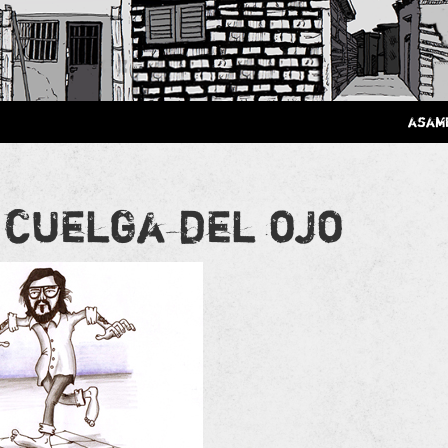
 Poderosa.
asam
 cuelga del ojo