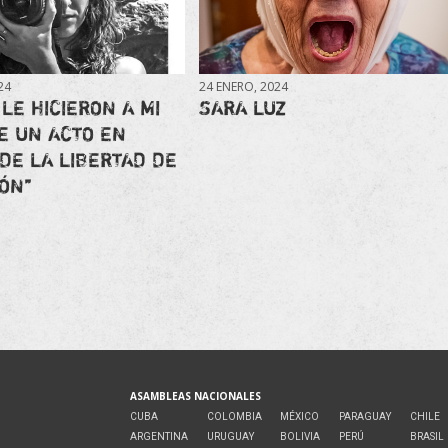
24
24 ENERO, 2024
 LE HICIERON A MI
SARA LUZ
E UN ACTO EN
DE LA LIBERTAD DE
ÓN”
ASAMBLEAS NACIONALES
CUBA
COLOMBIA
MÉXICO
PARAGUAY
CHILE
ARGENTINA
URUGUAY
BOLIVIA
PERÚ
BRASIL