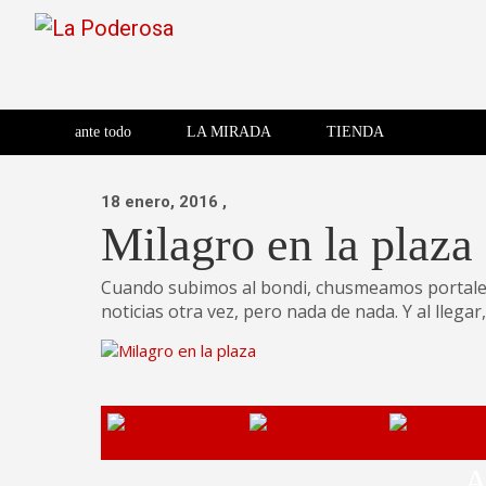
Saltar
al
contenido
Revista de cultura villera,
La Poderosa
Revista de cultura villera, brazo literario del movimiento La
brazo literario del movimiento
La Poderosa
ante todo
LA MIRADA
TIENDA
La Poderosa.
18 enero, 2016
,
Milagro en la plaza
Cuando subimos al bondi, chusmeamos portales 
noticias otra vez, pero nada de nada. Y al lleg
A