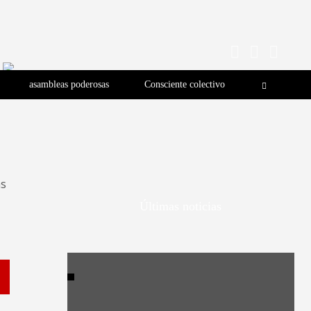
asambleas poderosas
Consciente colectivo
as
Últimas noticias