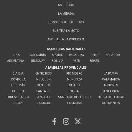
ANTE TODO
LA MIRADA
CONSCIENTE COLECTIVO
SUBITE A LA MOTO
ASOCIATE A LA PODEROSA
ASAMBLEAS NACIONALES
CUBA
COLOMBIA
MÉXICO
PARAGUAY
CHILE
ECUADOR
ARGENTINA
URUGUAY
BOLIVIA
PERÚ
BRASIL
ASAMBLEAS PROVINCIALES
C.A.B.A.
ENTRE RIOS
RÍO NEGRO
LA PAMPA
CÓRDOBA
NEUQUÉN
MENDOZA
CATAMARCA
TUCUMÁN
SAN LUIS
CHACO
MISIONES
CHUBUT
SANTA FE
SALTA
SANTA CRUZ
BUENOS AIRES
SAN JUAN
SANTIAGO DEL ESTERO
TIERRA DEL FUEGO
JUJUY
LA RIOJA
FORMOSA
CORRIENTES