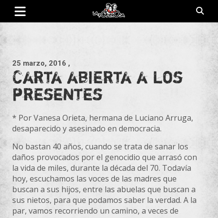
Saltar
al
contenido
Revista de cultura villera, brazo literario del movimiento La
La Poderosa
Poderosa.
25 marzo, 2016
,
Carta abierta a los
presentes
* Por Vanesa Orieta, hermana de Luciano Arruga,
desaparecido y asesinado en democracia.
No bastan 40 años, cuando se trata de sanar los
daños provocados por el genocidio que arrasó con
la vida de miles, durante la década del 70. Todavía
hoy, escuchamos las voces de las madres que
buscan a sus hijos, entre las abuelas que buscan a
sus nietos, para que podamos saber la verdad. A la
par, vamos recorriendo un camino, a veces de