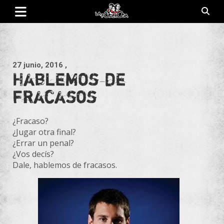
Saltar
al
contenido
Revista de cultura villera, brazo literario del movimiento La
La Poderosa
Poderosa.
27 junio, 2016
,
Hablemos de
fracasos
¿Fracaso?
¿Jugar otra final?
¿Errar un penal?
¿Vos decís?
Dale, hablemos de fracasos.