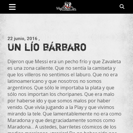
Saltar
al
contenido
Revista de cultura villera, brazo literario del movimiento La
La Poderosa
Poderosa.
22 junio, 2016
,
Un lío bárbaro
Dijeron que Messi era un pecho frío y que Zavaleta
es una zona caliente. Que no sentía la camiseta y
que los villeros no sentimos el laburo. Que no era
latinoamericano y que nosotros no somos
argentinos. Que sólo le importaba la plata y que
sólo nos importan los choripanes. Que era malo
por haberse ido y que somos malos por haber
venido. Que vivía jugando a la Play y que vivimos
mirando la tele. Que lamentablemente no era como
Maradona y que desgraciadamente
somos como
Maradona… A ustedes, barriletes cósmicos de los