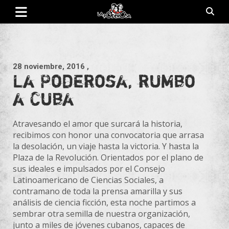
Saltar
al
contenido
Revista de cultura villera, brazo literario del movimiento La
La Poderosa
Poderosa.
28 noviembre, 2016
,
La Poderosa, rumbo
a Cuba
Atravesando el amor que surcará la historia,
recibimos con honor una convocatoria que arrasa
la desolación, un viaje hasta la victoria. Y hasta la
Plaza de la Revolución. Orientados por el plano de
sus ideales e impulsados por el Consejo
Latinoamericano de Ciencias Sociales, a
contramano de toda la prensa amarilla y sus
análisis de ciencia ficción, esta noche partimos a
sembrar otra semilla de nuestra organización,
junto a miles de jóvenes cubanos, capaces de