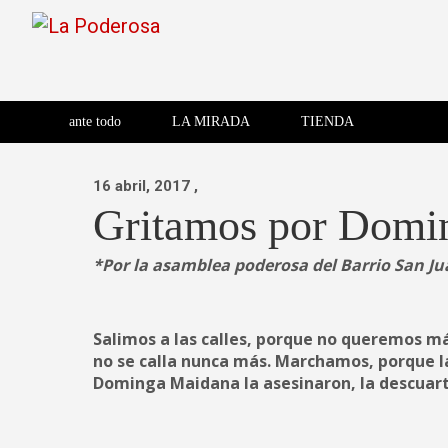
Saltar
al
contenido
Revista de cultura villera,
La Poderosa
Revista de cultura villera, brazo literario del movimiento La
brazo literario del movimiento
La Poderosa
ante todo
LA MIRADA
TIENDA
La Poderosa.
16 abril, 2017
,
Gritamos por Domi
*Por la asamblea poderosa del Barrio San J
Salimos a las calles, porque no queremos m
no se calla nunca más. Marchamos, porque la
Dominga Maidana la asesinaron, la descuart