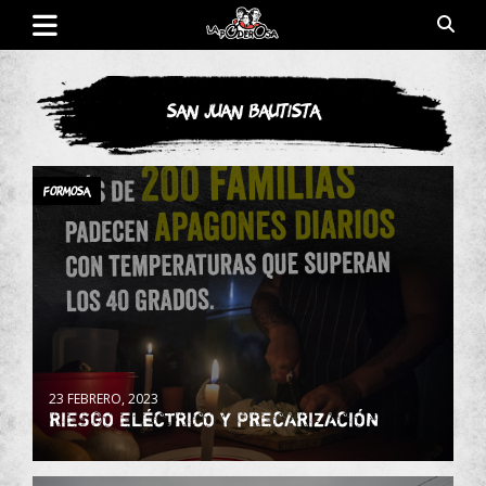
Saltar
al
contenido
Revista de cultura villera, brazo literario del movimiento La
La Poderosa
Poderosa.
San Juan Bautista
Formosa
23 FEBRERO, 2023
RIESGO ELÉCTRICO Y PRECARIZACIÓN