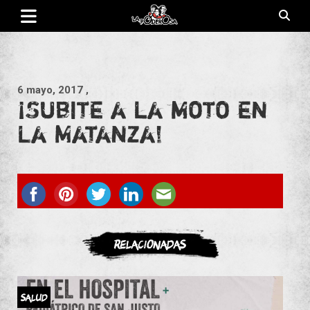
Saltar
al
contenido
Revista de cultura villera, brazo literario del movimiento La
La Poderosa
Poderosa.
6 mayo, 2017
,
¡Subite a la moto en
La Matanza!
ASOCIATE
Relacionadas
Salud