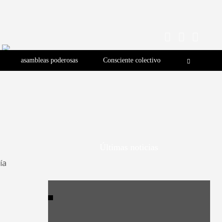
asambleas poderosas
Consciente colectivo
Últimas noticias
ía