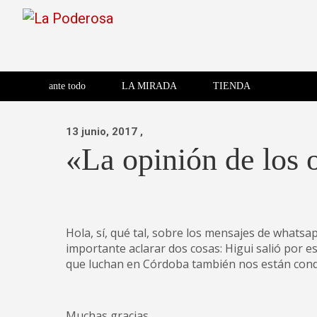
Saltar
al
contenido
Revista de cultura villera,
La Poderosa
Revista de cultura villera, brazo literario del movimiento La
brazo literario del movimiento
La Poderosa
ante todo
LA MIRADA
TIENDA
La Poderosa.
13 junio, 2017
,
«La opinión de los 
Hola, sí, qué tal, sobre los mensajes de whatsa
importante aclarar dos cosas: Higui salió por 
que luchan en Córdoba también nos están con
Muchas gracias.