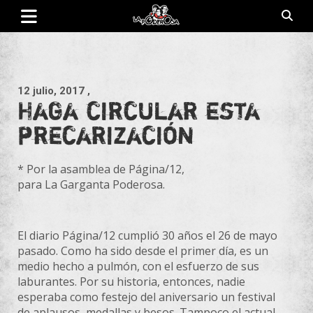
Saltar
al
contenido
Revista de cultura villera, brazo literario del movimiento La
La Poderosa
Poderosa.
12 julio, 2017
,
Haga circular esta
precarización
* Por la asamblea de Página/12,
para La Garganta Poderosa.
El diario Página/12 cumplió 30 años el 26 de mayo
pasado. Como ha sido desde el primer día, es un
medio hecho a pulmón, con el esfuerzo de sus
laburantes. Por su historia, entonces, nadie
esperaba como festejo del aniversario un festival
de aplausos, medallas y besos. Tampoco el actual