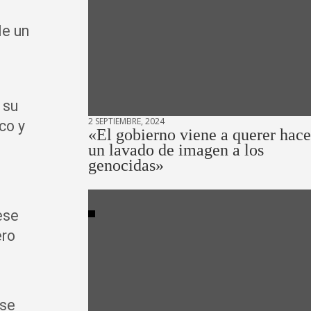
le un
 su
2 SEPTIEMBRE, 2024
co y
«El gobierno viene a querer hace
un lavado de imagen a los
genocidas»
ese
ero
 se