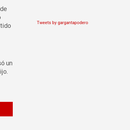
 de
o
Tweets by gargantapodero
etido
só un
ijo.