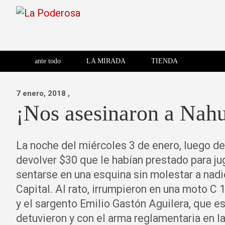
Saltar
al
contenido
Revista de cultura villera,
La Poderosa
Revista de cultura villera, brazo literario del movimiento La
brazo literario del movimiento
La Poderosa
ante todo
LA MIRADA
TIENDA
La Poderosa.
7 enero, 2018
,
¡Nos asesinaron a Nahu
La noche del miércoles 3 de enero, luego de
devolver
$30
que le habían prestado para jug
sentarse en una esquina sin molestar a nadi
Capital. Al rato, irrumpieron en una moto C 
y el sargento Emilio Gastón Aguilera, que e
detuvieron y con el arma reglamentaria en l