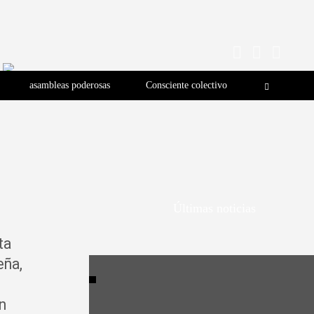
asambleas poderosas
Consciente colectivo
Últimas noticias
ta
eña,
n