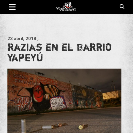
Saltar
al
contenido
Revista de cultura villera, brazo literario del movimiento La
La Poderosa
Poderosa.
23 abril, 2018
,
Razias en el Barrio
Yapeyú