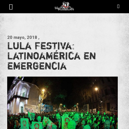
Saltar
al
contenido
Revista de cultura villera, brazo literario del movimiento La
La Poderosa
Poderosa.
20 mayo, 2018
,
Lula Festiva:
Latinoamérica en
emergencia