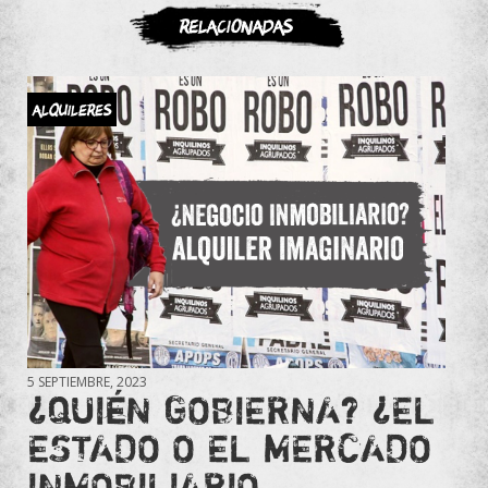
ASOCIATE
Relacionadas
Alquileres
5 SEPTIEMBRE, 2023
¿QUIÉN GOBIERNA? ¿EL
ESTADO O EL MERCADO
INMOBILIARIO