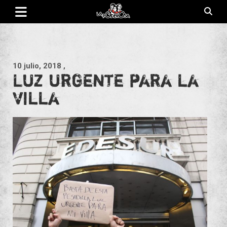
Saltar
al
contenido
Revista de cultura villera, brazo literario del movimiento La
La Poderosa
Poderosa.
10 julio, 2018
,
Luz urgente para la
villa