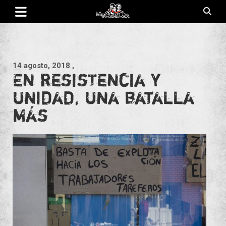
Saltar
al
contenido
Revista de cultura villera, brazo literario del movimiento La
La Poderosa
Poderosa.
14 agosto, 2018
,
En resistencia y
unidad, una batalla
más