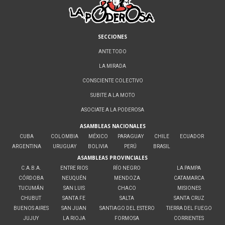
SECCIONES
ANTE TODO
LA MIRADA
CONSCIENTE COLECTIVO
SUBITE A LA MOTO
ASOCIATE A LA PODEROSA
ASAMBLEAS NACIONALES
CUBA
COLOMBIA
MÉXICO
PARAGUAY
CHILE
ECUADOR
ARGENTINA
URUGUAY
BOLIVIA
PERÚ
BRASIL
ASAMBLEAS PROVINCIALES
C.A.B.A.
ENTRE RIOS
RÍO NEGRO
LA PAMPA
CÓRDOBA
NEUQUÉN
MENDOZA
CATAMARCA
TUCUMÁN
SAN LUIS
CHACO
MISIONES
CHUBUT
SANTA FE
SALTA
SANTA CRUZ
BUENOS AIRES
SAN JUAN
SANTIAGO DEL ESTERO
TIERRA DEL FUEGO
JUJUY
LA RIOJA
FORMOSA
CORRIENTES