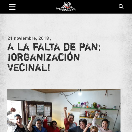
Saltar
al
contenido
Revista de cultura villera, brazo literario del movimiento La
La Poderosa
Poderosa.
21 noviembre, 2018
,
A la falta de pan;
¡organización
vecinal!