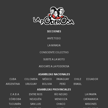
SECCIONES
ANTE TODO
LA MIRADA
CONSCIENTE COLECTIVO
SUBITE A LA MOTO
ASOCIATE A LA PODEROSA
ASAMBLEAS NACIONALES
CUBA
COLOMBIA
MÉXICO
PARAGUAY
CHILE
ECUADOR
ARGENTINA
URUGUAY
BOLIVIA
PERÚ
BRASIL
ASAMBLEAS PROVINCIALES
C.A.B.A.
ENTRE RIOS
RÍO NEGRO
LA PAMPA
CÓRDOBA
NEUQUÉN
MENDOZA
CATAMARCA
TUCUMÁN
SAN LUIS
CHACO
MISIONES