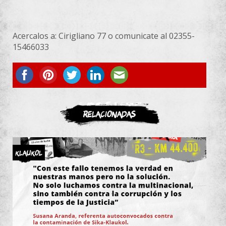
Acercalos a: Cirigliano 77 o comunicate al 02355-
15466033
ASOCIATE
Relacionadas
KLAUKOL