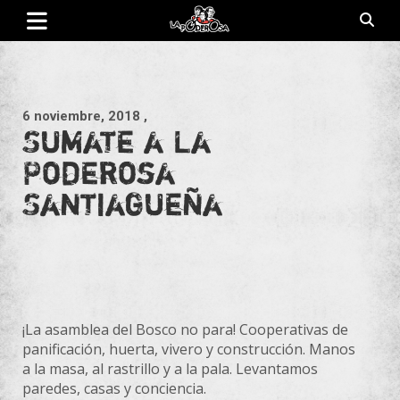
Saltar
al
contenido
Revista de cultura villera, brazo literario del movimiento La
La Poderosa
Poderosa.
6 noviembre, 2018
,
Sumate a La
Poderosa
Santiagueña
¡La asamblea del Bosco no para! Cooperativas de
panificación, huerta, vivero y construcción. Manos
a la masa, al rastrillo y a la pala. Levantamos
paredes, casas y conciencia.