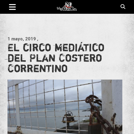
Saltar
al
contenido
Revista de cultura villera, brazo literario del movimiento La
La Poderosa
Poderosa.
1 mayo, 2019
,
El circo mediático
del Plan Costero
Correntino