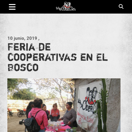
Saltar
al
contenido
Revista de cultura villera, brazo literario del movimiento La
La Poderosa
Poderosa.
10 junio, 2019
,
Feria de
cooperativas en El
Bosco