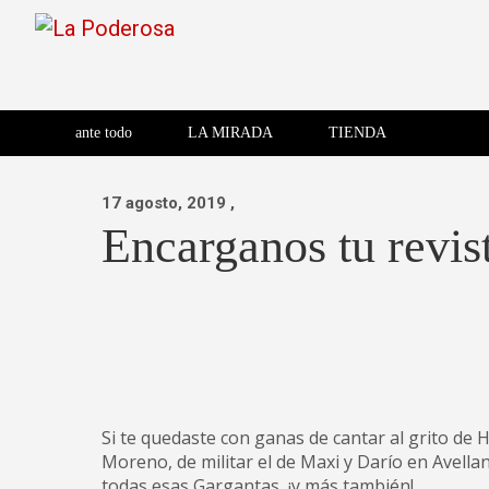
Saltar
al
contenido
Revista de cultura villera,
La Poderosa
Revista de cultura villera, brazo literario del movimiento La
brazo literario del movimiento
La Poderosa
ante todo
LA MIRADA
TIENDA
La Poderosa.
17 agosto, 2019
,
Encarganos tu revis
Si te quedaste con ganas de cantar al grito d
Moreno, de militar el de Maxi y Darío en Avell
todas esas Gargantas, ¡y más también!