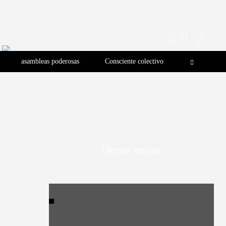
asambleas poderosas
Consciente colectivo
Últimas noticias