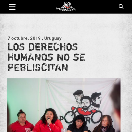
Saltar
al
contenido
Revista de cultura villera, brazo literario del movimiento La
La Poderosa
Poderosa.
7 octubre, 2019
, Uruguay
LOS DERECHOS
HUMANOS NO SE
PEBLISCITAN