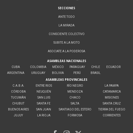
SECCIONES
ANTE TODO
LA MIRADA
CONSCIENTE COLECTIVO
SUBITE A LA MOTO
ASOCIATE A LA PODEROSA
ASAMBLEAS NACIONALES
CUBA
COLOMBIA
MÉXICO
PARAGUAY
CHILE
ECUADOR
ARGENTINA
URUGUAY
BOLIVIA
PERÚ
BRASIL
ASAMBLEAS PROVINCIALES
C.A.B.A.
ENTRE RIOS
RÍO NEGRO
LA PAMPA
CÓRDOBA
NEUQUÉN
MENDOZA
CATAMARCA
TUCUMÁN
SAN LUIS
CHACO
MISIONES
CHUBUT
SANTA FE
SALTA
SANTA CRUZ
BUENOS AIRES
SAN JUAN
SANTIAGO DEL ESTERO
TIERRA DEL FUEGO
JUJUY
LA RIOJA
FORMOSA
CORRIENTES