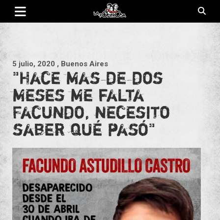
Saltar
al
contenido
Revista de cultura villera, brazo literario del movimiento La
La Poderosa
Poderosa.
5 julio, 2020
, Buenos Aires
"Hace mas de dos
meses me falta
Facundo, necesito
saber qué pasó"