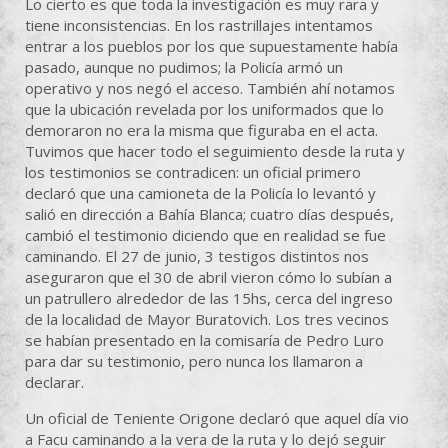
Lo cierto es que toda la investigación es muy rara y
tiene inconsistencias. En los rastrillajes intentamos
entrar a los pueblos por los que supuestamente había
pasado, aunque no pudimos; la Policía armó un
operativo y nos negó el acceso. También ahí notamos
que la ubicación revelada por los uniformados que lo
demoraron no era la misma que figuraba en el acta.
Tuvimos que hacer todo el seguimiento desde la ruta y
los testimonios se contradicen: un oficial primero
declaró que una camioneta de la Policía lo levantó y
salió en dirección a Bahía Blanca; cuatro días después,
cambió el testimonio diciendo que en realidad se fue
caminando. El 27 de junio, 3 testigos distintos nos
aseguraron que el 30 de abril vieron cómo lo subían a
un patrullero alrededor de las 15hs, cerca del ingreso
de la localidad de Mayor Buratovich. Los tres vecinos
se habían presentado en la comisaría de Pedro Luro
para dar su testimonio, pero nunca los llamaron a
declarar.
Un oficial de Teniente Origone declaró que aquel día vio
a Facu caminando a la vera de la ruta y lo dejó seguir