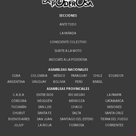
SECCIONES
ANTE TODO
LA MIRADA
CONSCIENTE COLECTIVO
SUBITE A LA MOTO
ASOCIATE A LA PODEROSA
ASAMBLEAS NACIONALES
CUBA
COLOMBIA
MÉXICO
PARAGUAY
CHILE
ECUADOR
ARGENTINA
URUGUAY
BOLIVIA
PERÚ
BRASIL
ASAMBLEAS PROVINCIALES
C.A.B.A.
ENTRE RIOS
RÍO NEGRO
LA PAMPA
CÓRDOBA
NEUQUÉN
MENDOZA
CATAMARCA
TUCUMÁN
SAN LUIS
CHACO
MISIONES
CHUBUT
SANTA FE
SALTA
SANTA CRUZ
BUENOS AIRES
SAN JUAN
SANTIAGO DEL ESTERO
TIERRA DEL FUEGO
JUJUY
LA RIOJA
FORMOSA
CORRIENTES