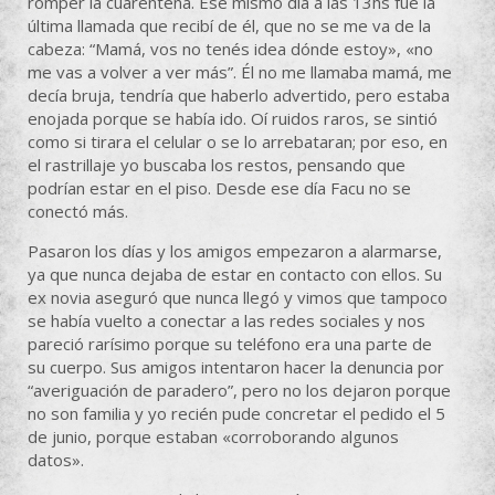
romper la cuarentena. Ese mismo día a las 13hs fue la
última llamada que recibí de él, que no se me va de la
cabeza: “Mamá, vos no tenés idea dónde estoy», «no
me vas a volver a ver más”. Él no me llamaba mamá, me
decía bruja, tendría que haberlo advertido, pero estaba
enojada porque se había ido. Oí ruidos raros, se sintió
como si tirara el celular o se lo arrebataran; por eso, en
el rastrillaje yo buscaba los restos, pensando que
podrían estar en el piso. Desde ese día Facu no se
conectó más.
Pasaron los días y los amigos empezaron a alarmarse,
ya que nunca dejaba de estar en contacto con ellos. Su
ex novia aseguró que nunca llegó y vimos que tampoco
se había vuelto a conectar a las redes sociales y nos
pareció rarísimo porque su teléfono era una parte de
su cuerpo. Sus amigos intentaron hacer la denuncia por
“averiguación de paradero”, pero no los dejaron porque
no son familia y yo recién pude concretar el pedido el 5
de junio, porque estaban «corroborando algunos
datos».