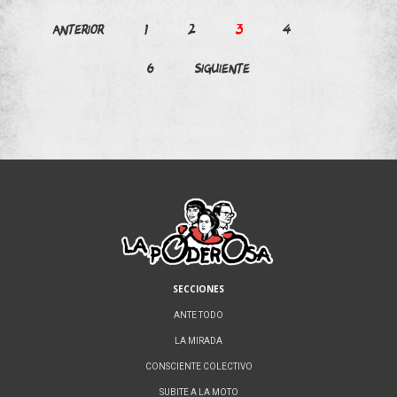
Paginación
Anterior
1
2
3
4
…
de
6
Siguiente
entradas
SECCIONES
ANTE TODO
LA MIRADA
CONSCIENTE COLECTIVO
SUBITE A LA MOTO