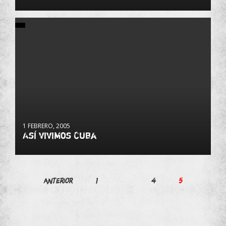
1 FEBRERO, 2005
Así vivimos Cuba
Paginación
Anterior
1
…
4
5
de
entradas