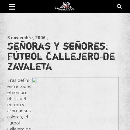
Saltar
al
contenido
Revista de cultura villera, brazo literario del movimiento La
La Poderosa
Poderosa.
3 noviembre, 2006
,
Señoras y señores:
Fútbol Callejero de
Zavaleta
Tras definir
entre todos
el nombre
oficial del
equipo y
acordar sus
colores, el
Fútbol
Callejero de