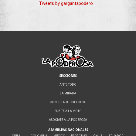
Tweets by gargantapodero
SECCIONES
ANTE TODO
LA MIRADA
CONSCIENTE COLECTIVO
SUBITE A LA MOTO
ASOCIATE A LA PODEROSA
ASAMBLEAS NACIONALES
CUBA
COLOMBIA
MÉXICO
PARAGUAY
CHILE
ECUADOR