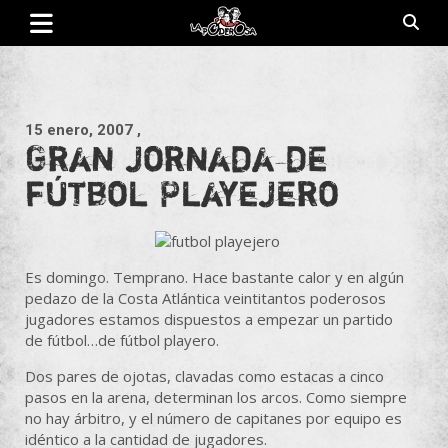
Saltar
al
contenido
Revista de cultura villera, brazo literario del movimiento La
La Poderosa
Poderosa.
15 enero, 2007
,
Gran jornada de
fútbol Playejero
Es domingo. Temprano. Hace bastante calor y en algún
pedazo de la Costa Atlántica veintitantos poderosos
jugadores estamos dispuestos a empezar un partido
de fútbol…de fútbol playero.
Dos pares de ojotas, clavadas como estacas a cinco
pasos en la arena, determinan los arcos. Como siempre
no hay árbitro, y el número de capitanes por equipo es
idéntico a la cantidad de jugadores.