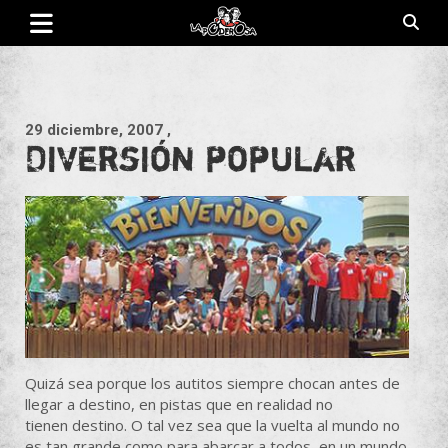
Saltar
al
contenido
Revista de cultura villera, brazo literario del movimiento La
La Poderosa
Poderosa.
29 diciembre, 2007
,
Diversión popular
Quizá sea porque los autitos siempre chocan antes de
llegar a destino, en pistas que en realidad no
tienen destino. O tal vez sea que la vuelta al mundo no
es tan grande como para abarcar a todos, en un mundo