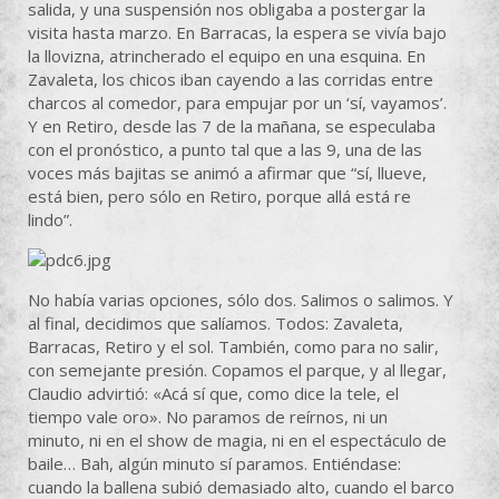
salida, y una suspensión nos obligaba a postergar la
visita hasta marzo. En Barracas, la espera se vivía bajo
la llovizna, atrincherado el equipo en una esquina. En
Zavaleta, los chicos iban cayendo a las corridas entre
charcos al comedor, para empujar por un ‘sí, vayamos’.
Y en Retiro, desde las 7 de la mañana, se especulaba
con el pronóstico, a punto tal que a las 9, una de las
voces más bajitas se animó a afirmar que “sí, llueve,
está bien, pero sólo en Retiro, porque allá está re
lindo”.
No había varias opciones, sólo dos. Salimos o salimos. Y
al final, decidimos que salíamos. Todos: Zavaleta,
Barracas, Retiro y el sol. También, como para no salir,
con semejante presión. Copamos el parque, y al llegar,
Claudio advirtió: «Acá sí que, como dice la tele, el
tiempo vale oro». No paramos de reírnos, ni un
minuto, ni en el show de magia, ni en el espectáculo de
baile… Bah, algún minuto sí paramos. Entiéndase:
cuando la ballena subió demasiado alto, cuando el barco