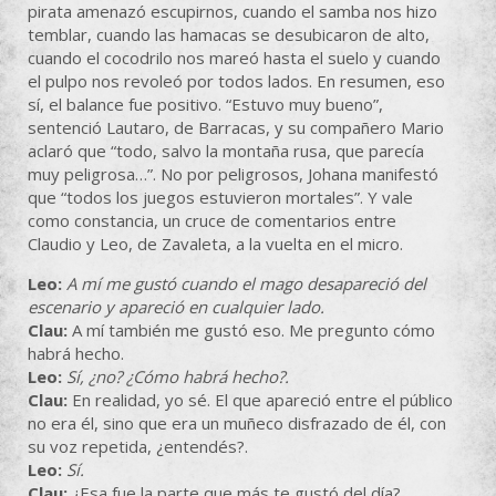
pirata amenazó escupirnos, cuando el samba nos hizo
temblar, cuando las hamacas se desubicaron de alto,
cuando el cocodrilo nos mareó hasta el suelo y cuando
el pulpo nos revoleó por todos lados. En resumen, eso
sí, el balance fue positivo. “Estuvo muy bueno”,
sentenció Lautaro, de Barracas, y su compañero Mario
aclaró que “todo, salvo la montaña rusa, que parecía
muy peligrosa…”. No por peligrosos, Johana manifestó
que “todos los juegos estuvieron mortales”. Y vale
como constancia, un cruce de comentarios entre
Claudio y Leo, de Zavaleta, a la vuelta en el micro.
Leo:
A mí me gustó cuando el mago desapareció del
escenario y apareció en cualquier lado.
Clau:
A mí también me gustó eso. Me pregunto cómo
habrá hecho.
Leo:
Sí, ¿no? ¿Cómo habrá hecho?.
Clau:
En realidad, yo sé. El que apareció entre el público
no era él, sino que era un muñeco disfrazado de él, con
su voz repetida, ¿entendés?.
Leo:
Sí.
Clau:
¿Esa fue la parte que más te gustó del día?