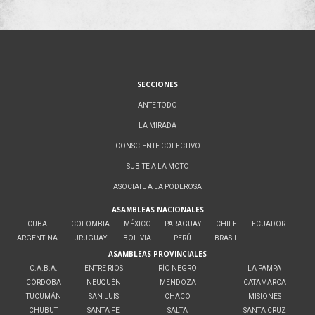
SECCIONES
ANTE TODO
LA MIRADA
CONSCIENTE COLECTIVO
SUBITE A LA MOTO
ASOCIATE A LA PODEROSA
ASAMBLEAS NACIONALES
CUBA
COLOMBIA
MÉXICO
PARAGUAY
CHILE
ECUADOR
ARGENTINA
URUGUAY
BOLIVIA
PERÚ
BRASIL
ASAMBLEAS PROVINCIALES
C.A.B.A.
ENTRE RIOS
RÍO NEGRO
LA PAMPA
CÓRDOBA
NEUQUÉN
MENDOZA
CATAMARCA
TUCUMÁN
SAN LUIS
CHACO
MISIONES
CHUBUT
SANTA FE
SALTA
SANTA CRUZ