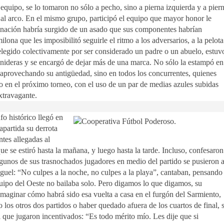
 equipo, se lo tomaron no sólo a pecho, sino a pierna izquierda y a pier
al arco. En el mismo grupo, participó el equipo que mayor honor le
inación habría surgido de un asado que sus componentes habrían
na que les imposibilitó seguirle el ritmo a los adversarios, a la pelota
 elegido colectivamente por ser considerado un padre o un abuelo, estuv
enideras y se encargó de dejar más de una marca. No sólo la estampó en
a aprovechando su antigüedad, sino en todos los concurrentes, quienes
o en el próximo torneo, con el uso de un par de medias azules subidas
xtravagante.
fo histórico llegó en
partida su derrota
ntes allegadas al
ue se estiró hasta la mañana, y luego hasta la tarde. Incluso, confesaron
lgunos de sus trasnochados jugadores en medio del partido se pusieron 
iguel: “No culpes a la noche, no culpes a la playa”, cantaban, pensando
uipo del Oeste no bailaba solo. Pero digamos lo que digamos, su
imaginar cómo habrá sido esa vuelta a casa en el furgón del Sarmiento,
los otros dos partidos o haber quedado afuera de los cuartos de final, s
el que jugaron incentivados: “Es todo mérito mío. Les dije que si