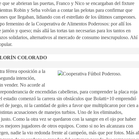
e que se abrieran las puertas, Franco y Nico se encargaban del fixture
mientras Robin y Seba volvían a contar las pelotas para confirmar que
ones que llegaban, lidiando con el estrellato de los últimos campeones.
po femenino de la Cooperativa de Alimentos Poderosos: por allí los
 jamón y queso; más allá las tortas tan necesarias para los tantos en
zos solidarios, alternativos al mercado de consumo inescrupuloso. Ahí
popular.
OLORÍN COLORADO
ra férrea oposición a la
 segunda intención,
fin vender. No acorde al
preponderancia de encendidas cabelleras, para comprender la placa roja
 del estadio comenzó la carrera sin obstáculos que Bolatti+10 emprendió
l de juego, ni la cantidad de goles a favor que multiplicaron por cien a
istintas acusaciones de manejos turbios. Uno de los eliminados,
 justo. Como la otra vez se quedaron con la sangre en el ojo por haber
a los mejores jugadores de otros equipos. Como si no les alcanzara con
gen, nadie la vio redonda frente al campeón, más que por fotos. Más al