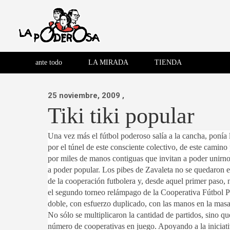
Saltar
al
contenido
Revista de cultura villera,
La Poderosa
Revista de cultura villera, brazo literario del movimiento La
brazo literario del movimiento
La Poderosa
ante todo
LA MIRADA
TIENDA
La Poderosa.
25 noviembre, 2009
,
Tiki tiki popular
Una vez más el fútbol poderoso salía a la cancha, ponía 
por el túnel de este consciente colectivo, de este camino 
por miles de manos contiguas que invitan a poder unirnos
a poder popular. Los pibes de Zavaleta no se quedaron e
de la cooperación futbolera y, desde aquel primer paso,
el segundo torneo relámpago de la Cooperativa Fútbol Po
doble, con esfuerzo duplicado, con las manos en la masa
No sólo se multiplicaron la cantidad de partidos, sino q
número de cooperativas en juego. Apoyando a la iniciat