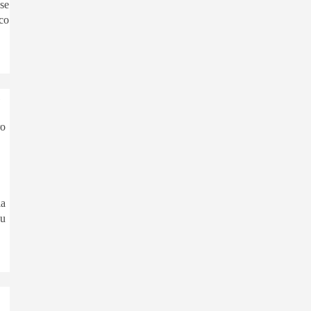
 se
ico
ro
la
su