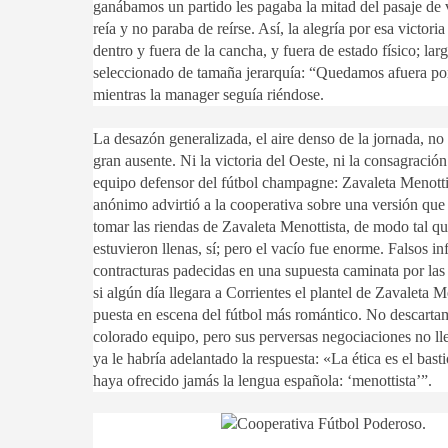
ganábamos un partido les pagaba la mitad del pasaje de 
reía y no paraba de reírse. Así, la alegría por esa victo
dentro y fuera de la cancha, y fuera de estado físico; lar
seleccionado de tamaña jerarquía: “Quedamos afuera por
mientras la manager seguía riéndose.
La desazón generalizada, el aire denso de la jornada, no
gran ausente. Ni la victoria del Oeste, ni la consagració
equipo defensor del fútbol champagne: Zavaleta Menottist
anónimo advirtió a la cooperativa sobre una versión qu
tomar las riendas de Zavaleta Menottista, de modo tal qu
estuvieron llenas, sí; pero el vacío fue enorme. Falsos i
contracturas padecidas en una supuesta caminata por las v
si algún día llegara a Corrientes el plantel de Zavaleta M
puesta en escena del fútbol más romántico. No descartamo
colorado equipo, pero sus perversas negociaciones no ll
ya le habría adelantado la respuesta: «La ética es el bas
haya ofrecido jamás la lengua española: ‘menottista’”.