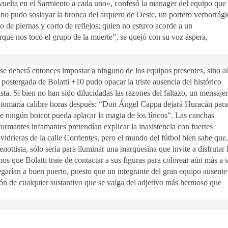
vuelta en el Sarmiento a cada uno», confesó la manager del equipo que
ria no pudo soslayar la bronca del arquero de Oeste, un portero verborrág
go de piernas y corto de reflejos; quien no estuvo acorde a un
que nos tocó el grupo de la muerte”, se quejó con su voz áspera,
 se deberá entonces impostar a ninguno de los equipos presentes, sino al
n postergada de Bolatti +10 pudo opacar la triste ausencia del histórico
a. Si bien no han sido dilucidadas las razones del faltazo, un mensaje
e tomaría calibre horas después: “Don Ángel Cappa dejará Huracán para
e ningún boicot pueda aplacar la magia de los líricos”. Las canchas
nformantes infamantes pretendían explicar la inasistencia con fuertes
idrieras de la calle Corrientes, pero el mundo del fútbol bien sabe que,
enottista, sólo sería para iluminar una marquesina que invite a disfrutar 
s que Bolatti trate de contactar a sus figuras para colorear aún más a 
egarían a buen puerto, puesto que un integrante del gran equipo ausente
tión de cualquier sustantivo que se valga del adjetivo más hermoso que