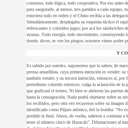
consenso, todo lógica, todo cooperativa. Por eso antes d
para asegurarle, al menos, tres partidos a cada equipo, 
estuviera todo en orden y el Chino recibía a las delegaci
Simultáneamente, desplegaba su esquema táctico el equi
refrescantes y coloridos jugos; por acá los sándwiches de
ayunas. Todo energía, todo movimiento, construyendo la
donde, dicen, se ven los pingos; nosotros vimos poder 
Y C
Es sabido por ustedes, suponemos que lo saben, de nuest
prensa amarillista, cuya primera intención es vender; su
también vender, y su tercera intención, entonces sí, por 
periodismo colorido entonces, valga la aclaración de la 
que graficará el torneo. Ni bien se abrieron las puertas
hasta la consagración. Nada podrá objetarse sobre su nive
los recibidos, pero otra vez recayeron sobre su imagen d
identificado como Pájaro atómico, tiró la bomba: “No es
perdido la final. Ahora, de vuelta, salieron a contratar 
tener al número cinco de Huracán”. Difamaciones al mar