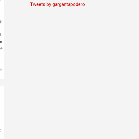
e
Tweets by gargantapodero
s
l
or
ue
s
r