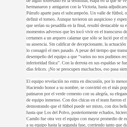
de algún sobresalto en la semifinal, etapa en la que se
hermanaron y amigaron con la Victoria, hasta adjudicarse
Párrafo aparte para el subcampeón. Un valle de fútbol,
definir el torneo. Aunque tuvieron un auspicioso y espe
que serían su pesadilla en la final, resultó destacable su
momentos adversos que les tocó vivir en el transcurso del 
certamen a un arquero calamar que sólo se lució por el m
su ausencia. Sin calificar de decepcionante, la actuació
lo consagró el mes pasado. A pesar del tiempo que transc
desempeño del equipo a que “varios no nos pudimos rec
inferioridad física”. Con la derrota en sus espaldas se 
días felices. ¡No se preocupen muchachos, eso pasa sie
El equipo revelación no entra en discusión, por lo menos
Haciendo honor a su nombre, se convirtió en el más pop
patinaron por el verde cemento con su alegría, su elegan
de equipo inmenso. Con dos chicas en el team fueron el e
demostrando que el fútbol puede ser mixto, con dos bella
hasta que Los del Polvo, posteriormente echados, hiciero
Camilo fue otra vez el equipo con mayor promedio de eda
a su equipo hasta la segunda fase, corriendo tanto que d