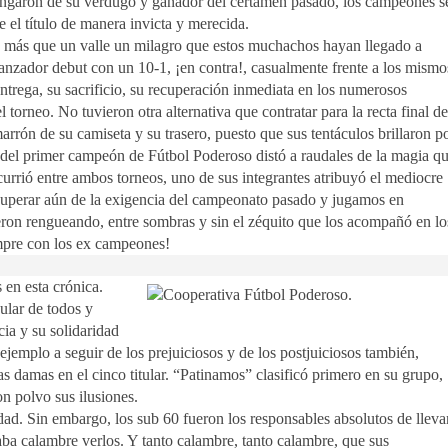
 vengaron de su verdugo y ganador del certamen pasado, los campeones s
 el título de manera invicta y merecida.
 o más que un valle un milagro que estos muchachos hayan llegado a
ranzador debut con un 10-1, ¡en contra!, casualmente frente a los mismo
 entrega, su sacrificio, su recuperación inmediata en los numerosos
torneo. No tuvieron otra alternativa que contratar para la recta final de
arrón de su camiseta y su trasero, puesto que sus tentáculos brillaron p
n del primer campeón de Fútbol Poderoso distó a raudales de la magia q
urrió entre ambos torneos, uno de sus integrantes atribuyó el mediocre
uperar aún de la exigencia del campeonato pasado y jugamos en
fueron rengueando, entre sombras y sin el zéquito que los acompañó en lo
mpre con los ex campeones!
 en esta crónica.
ular de todos y
cia y su solidaridad
jemplo a seguir de los prejuiciosos y de los postjuiciosos también,
s damas en el cinco titular. “Patinamos” clasificó primero en su grupo,
n polvo sus ilusiones.
d. Sin embargo, los sub 60 fueron los responsables absolutos de lleva
aba calambre verlos. Y tanto calambre, tanto calambre, que sus