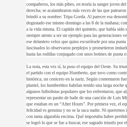
compañeros, los más pibes, en teoría la sangre joven del
derecha; se acalambraron más veces de las que patearon 
brindó a su nombre: Tripa Gorda. Al parecer esa denom
degustado ese mismo domingo a las 8 de la mañana; comilo
a la vida misma. El capitán del quinteto, que había sido
siempre atento a ser un ejemplo para las generaciones v
ese delantero veloz que quiso escurrírsele por una punt
fascinados lo observaron perplejos y prometieron imitarl
hasta las rodillas conjugado con unos botines de punta e
La nota, esta vez sí, la puso el equipo del Oeste. Su triun
el partido con el equipo Humberto, que tuvo como contra
histórica, un cenicero en la nariz. Según comentaron fue
plantel, los humbertitos habrían tenido una larga noche q
algunos futbolistas populares que los enfrentaron, que a
representar un pasito de baile de una canción de Luis M
que estaban en un “After Hours”. Por primera vez, el eq
felicidad es genuina y no se la saca nadie. Ni queremos 
con tanta algarabía encima. Qué importaba haber perdido 
se logró lo que se fue a buscar, ese sagrado triunfo por 