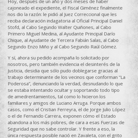
Hoy, después de un año y dos meses de haber
cajoneado el expediente, el Fiscal Giménez finalmente
nos dio la razón: le pidió al Juez Correccional que les
reciba declaración indagatoria al Oficial Principal Daniel
Stofd, al Cabo Segundo Walter Quiñones, al Cabo
Primero Miguel Medina, al Ayudante Principal Darío
Chique, al Ayudante de Tercera Fabián Salas, al Cabo
Segundo Enzo Miño y al Cabo Segundo Raúl Gómez.
Y sí, ahora su pedido acompaña lo solicitado por
nosotros, pero también evidencia el desinterés de la
Justicia, desidia que sólo pudo doblegarse gracias al
trabajo determinante de los vecinos que conforman “La
Poderosa”, denunciando la verdad, desnudando lo que
se estaba intentando ocultar y soportando todo tipo
de amedrentamientos, tal como lo hicieron los
familiares y amigos de Luciano Arruga. Porque ambos
casos, como el Cristian Ferreyra, el de Jorge Julio López
o el de Fernando Carrera, exponen cómo el Estado
abandona a los más pobres, de cara a esas Fuerzas de
Seguridad que no sabe controlar. Y frente a eso, la
única respuesta posible nació en Zavaleta, con el grito