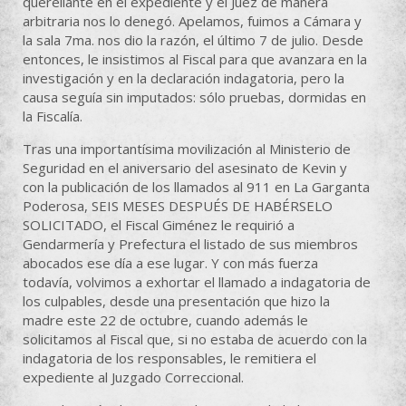
querellante en el expediente y el Juez de manera
arbitraria nos lo denegó. Apelamos, fuimos a Cámara y
la sala 7ma. nos dio la razón, el último 7 de julio. Desde
entonces, le insistimos al Fiscal para que avanzara en la
investigación y en la declaración indagatoria, pero la
causa seguía sin imputados: sólo pruebas, dormidas en
la Fiscalía.
Tras una importantísima movilización al Ministerio de
Seguridad en el aniversario del asesinato de Kevin y
con la publicación de los llamados al 911 en La Garganta
Poderosa, SEIS MESES DESPUÉS DE HABÉRSELO
SOLICITADO, el Fiscal Giménez le requirió a
Gendarmería y Prefectura el listado de sus miembros
abocados ese día a ese lugar. Y con más fuerza
todavía, volvimos a exhortar el llamado a indagatoria de
los culpables, desde una presentación que hizo la
madre este 22 de octubre, cuando además le
solicitamos al Fiscal que, si no estaba de acuerdo con la
indagatoria de los responsables, le remitiera el
expediente al Juzgado Correccional.