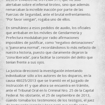
alertaban sobre el infernal tiroteo, sino que además
remarcaban la increíble inacción por parte de las
Fuerzas de Seguridad, ante el brutal enfrentamiento.
“Por favor vengan”, rogaba uno de ellos.
En simultáneo a esos pedidos de auxilio, los oficiales
que arribaban en los móviles de Gendarmería y
Prefectura modulaban por radio afirmaciones
imposibles de justificar, como “negativo detonaciones”
o “panorama normal”, recordándonos lo más nefasto de
nuestra historia, puesto que claramente dejaron la
“zona liberada”, para facilitar la comisión del delito que
tenían frente a sus ojos.
La Justicia direccionó la investigación intentando
individualizar sólo a los autores de los disparos, en la
causa 48025/2013 que se tramitó en el Juzgado de
Instrucción 41 y que ahora se encuentra en trámite,
ante el Tribunal Oral en lo Criminal Nro. 25 de la Capital
Federal. No obstante, el 25 de septiembre de 2013,
cuando tomaba los testimonios de los testigos, el juez
de Instrucción Hernán López notó que podía estar