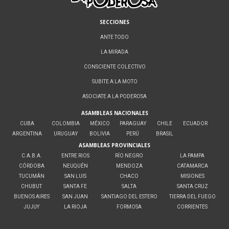
SECCIONES
ANTE TODO
LA MIRADA
CONSCIENTE COLECTIVO
SUBITE A LA MOTO
ASOCIATE A LA PODEROSA
ASAMBLEAS NACIONALES
CUBA
COLOMBIA
MÉXICO
PARAGUAY
CHILE
ECUADOR
ARGENTINA
URUGUAY
BOLIVIA
PERÚ
BRASIL
ASAMBLEAS PROVINCIALES
C.A.B.A.
ENTRE RIOS
RÍO NEGRO
LA PAMPA
CÓRDOBA
NEUQUÉN
MENDOZA
CATAMARCA
TUCUMÁN
SAN LUIS
CHACO
MISIONES
CHUBUT
SANTA FE
SALTA
SANTA CRUZ
BUENOS AIRES
SAN JUAN
SANTIAGO DEL ESTERO
TIERRA DEL FUEGO
JUJUY
LA RIOJA
FORMOSA
CORRIENTES