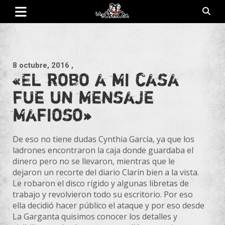
Saltar
al
contenido
Revista de cultura villera, brazo literario del movimiento La
La Poderosa
Poderosa.
8 octubre, 2016
,
«El robo a mi casa
fue un mensaje
mafioso»
De eso no tiene dudas Cynthia
García
, ya que los
ladrones encontraron la caja donde guardaba el
dinero pero no se llevaron, mientras que le
dejaron un recorte del diario Clarín bien a la vista.
Le robaron el disco rígido y algunas libretas de
trabajo y revolvieron todo su escritorio. Por eso
ella decidió hacer público el ataque y por eso desde
La Garganta quisimos conocer los detalles y