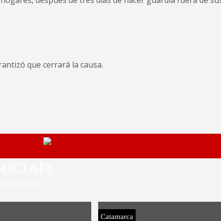
 hogares, después de tres días de hacer guardia fuera de su
rantizó que cerrará la causa.
SOCIATE
elacionadas
Catamarca