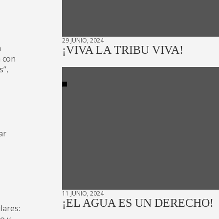
29 JUNIO, 2024
n
¡VIVA LA TRIBU VIVA!
a con
s”,
ar
11 JUNIO, 2024
¡EL AGUA ES UN DERECHO!
lares: