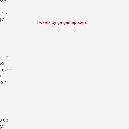
o y
 nos
go
Tweets by gargantapodero
 con
los
r que
a
 sin
o de
go