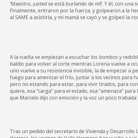
‘Maestro, ¡usted se está burlando de mí!’. Y él, con una 
Finalmente, entraron por la fuerza, y golpearon a la h
al SAME a asistirla, y mi mamá se cayó y se golpeó la rodi
A la vuelta se empiezan a escuchar los bombos y redobla
baldío para volver al corte mientras Lorena vuelve a o
uno vuelve a su resistencia invisible, la de empezar a
fuego para amenizar el frío, juntar a los vecinos para h
pero no estando para estar, para vivir tirados, para co
quiere, esa “carga” para el estado, esa “amenaza” para 
que Marcelo dijo con emoción y la voz un poco trabada: “
Tras un pedido del secretario de Vivienda y Desarrollo Urb