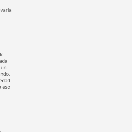
evarla
de
Cada
 un
ando,
iedad
a eso