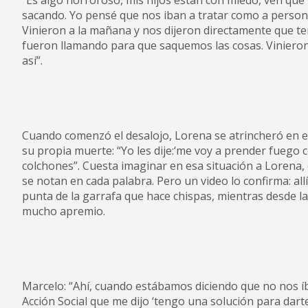
“Es algo horroroso, mis hijos están con miedo, ven que l
sacando. Yo pensé que nos iban a tratar como a person
Vinieron a la mañana y nos dijeron directamente que t
fueron llamando para que saquemos las cosas. Vinieron c
así”.
Cuando comenzó el desalojo, Lorena se atrincheró en el
su propia muerte: “Yo les dije:‘me voy a prender fuego c
colchones”. Cuesta imaginar en esa situación a Lorena, 
se notan en cada palabra. Pero un video lo confirma: al
punta de la garrafa que hace chispas, mientras desde la 
mucho apremio.
Marcelo: “Ahí, cuando estábamos diciendo que no nos 
Acción Social que me dijo ‘tengo una solución para darte: