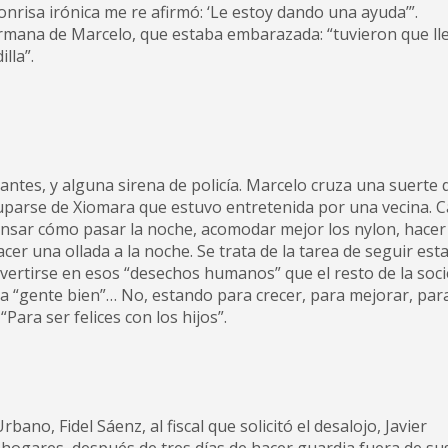
sonrisa irónica me re afirmó: ‘Le estoy dando una ayuda’”.
ermana de Marcelo, que estaba embarazada: “tuvieron que ll
lla”.
ntes, y alguna sirena de policía. Marcelo cruza una suerte 
cuparse de Xiomara que estuvo entretenida por una vecina. 
 pensar cómo pasar la noche, acomodar mejor los nylon, hacer
acer una ollada a la noche. Se trata de la tarea de seguir est
nvertirse en esos “desechos humanos” que el resto de la soc
la “gente bien”… No, estando para crecer, para mejorar, par
Para ser felices con los hijos”.
ano, Fidel Sáenz, al fiscal que solicitó el desalojo, Javier