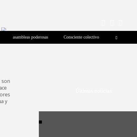
asambleas poderosas
Consciente colectivo
s son
hace
Últimas noticias
dores
ua y