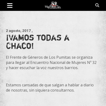
Saltar
al
contenido
Revista de cultura villera, brazo literario del movimiento La
La Poderosa
Poderosa.
2 agosto, 2017
,
¡Vamos todas a
Chaco!
El Frente de Géneros de Los Pumitas se organiza
para llegar al Encuentro Nacional de Mujeres Nº 32
y hacer escuchar la voz nuestros barrios.
Estamos cansadas de que salgan a hablar a diario
de nosotras, sin siquiera consultarnos.