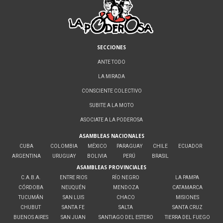
SECCIONES
ANTE TODO
LA MIRADA
CONSCIENTE COLECTIVO
SUBITE A LA MOTO
ASOCIATE A LA PODEROSA
ASAMBLEAS NACIONALES
CUBA
COLOMBIA
MÉXICO
PARAGUAY
CHILE
ECUADOR
ARGENTINA
URUGUAY
BOLIVIA
PERÚ
BRASIL
ASAMBLEAS PROVINCIALES
C.A.B.A.
ENTRE RIOS
RÍO NEGRO
LA PAMPA
CÓRDOBA
NEUQUÉN
MENDOZA
CATAMARCA
TUCUMÁN
SAN LUIS
CHACO
MISIONES
CHUBUT
SANTA FE
SALTA
SANTA CRUZ
BUENOS AIRES
SAN JUAN
SANTIAGO DEL ESTERO
TIERRA DEL FUEGO