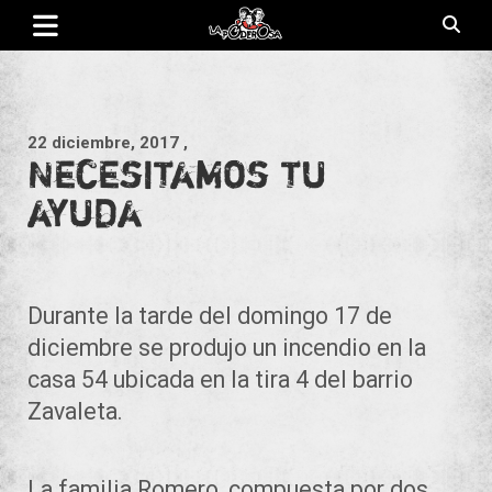
Saltar
al
contenido
Revista de cultura villera, brazo literario del movimiento La
La Poderosa
Poderosa.
22 diciembre, 2017
,
Necesitamos tu
ayuda
Durante la tarde del domingo 17 de
diciembre se produjo un incendio en la
casa 54 ubicada en la tira 4 del barrio
Zavaleta.
La familia Romero, compuesta por dos