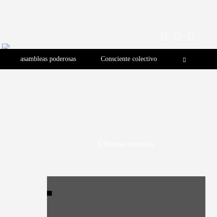
asambleas poderosas
Consciente colectivo
Últimas noticias