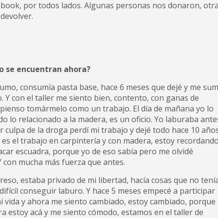
cebook, por todos lados. Algunas personas nos donaron, otr
devolver.
o se encuentran ahora?
nsumo, consumía pasta base, hace 6 meses que dejé y me su
 Y con el taller me siento bien, contento, con ganas de
o pienso tomármelo como un trabajo. El día de mañana yo lo
o lo relacionado a la madera, es un oficio. Yo laburaba ante
r culpa de la droga perdí mi trabajo y dejé todo hace 10 año
 es el trabajo en carpintería y con madera, estoy recordand
acar escuadra, porque yo de eso sabía pero me olvidé
Y con mucha más fuerza que antes.
reso, estaba privado de mi libertad, hacía cosas que no tení
ifícil conseguir laburo. Y hace 5 meses empecé a participar
i vida y ahora me siento cambiado, estoy cambiado, porque
ra estoy acá y me siento cómodo, estamos en el taller de