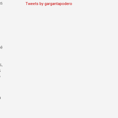
as
Tweets by gargantapodero
mé
s,
s
o
a