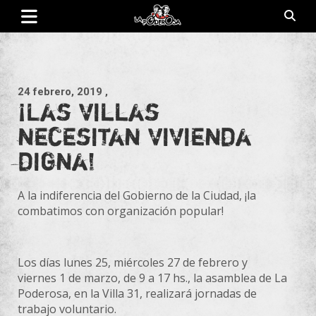
Saltar
al
contenido
Revista de cultura villera, brazo literario del movimiento La
La Poderosa
Poderosa.
24 febrero, 2019
,
¡Las villas
necesitan vivienda
digna!
A la indiferencia del Gobierno de la Ciudad, ¡la
combatimos con organización popular!
Los días lunes 25, miércoles 27 de febrero y
viernes 1 de marzo, de 9 a 17 hs., la asamblea de La
Poderosa, en la Villa 31, realizará jornadas de
trabajo voluntario.