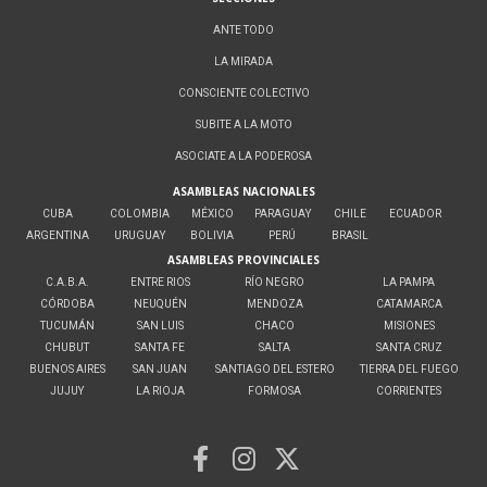
ANTE TODO
LA MIRADA
CONSCIENTE COLECTIVO
SUBITE A LA MOTO
ASOCIATE A LA PODEROSA
ASAMBLEAS NACIONALES
CUBA
COLOMBIA
MÉXICO
PARAGUAY
CHILE
ECUADOR
ARGENTINA
URUGUAY
BOLIVIA
PERÚ
BRASIL
ASAMBLEAS PROVINCIALES
C.A.B.A.
ENTRE RIOS
RÍO NEGRO
LA PAMPA
CÓRDOBA
NEUQUÉN
MENDOZA
CATAMARCA
TUCUMÁN
SAN LUIS
CHACO
MISIONES
CHUBUT
SANTA FE
SALTA
SANTA CRUZ
BUENOS AIRES
SAN JUAN
SANTIAGO DEL ESTERO
TIERRA DEL FUEGO
JUJUY
LA RIOJA
FORMOSA
CORRIENTES