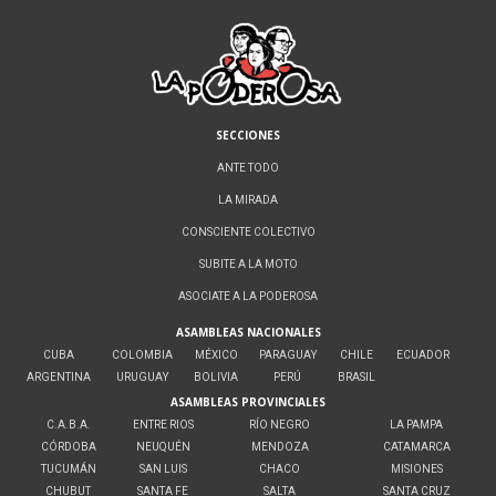
SECCIONES
ANTE TODO
LA MIRADA
CONSCIENTE COLECTIVO
SUBITE A LA MOTO
ASOCIATE A LA PODEROSA
ASAMBLEAS NACIONALES
CUBA
COLOMBIA
MÉXICO
PARAGUAY
CHILE
ECUADOR
ARGENTINA
URUGUAY
BOLIVIA
PERÚ
BRASIL
ASAMBLEAS PROVINCIALES
C.A.B.A.
ENTRE RIOS
RÍO NEGRO
LA PAMPA
CÓRDOBA
NEUQUÉN
MENDOZA
CATAMARCA
TUCUMÁN
SAN LUIS
CHACO
MISIONES
CHUBUT
SANTA FE
SALTA
SANTA CRUZ