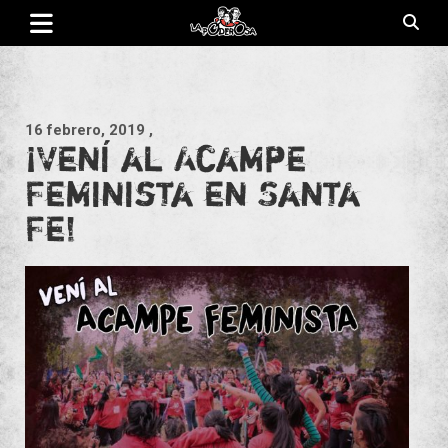
Saltar
al
contenido
Revista de cultura villera, brazo literario del movimiento La
La Poderosa
Poderosa.
16 febrero, 2019
,
¡Vení al Acampe
Feminista en Santa
Fe!