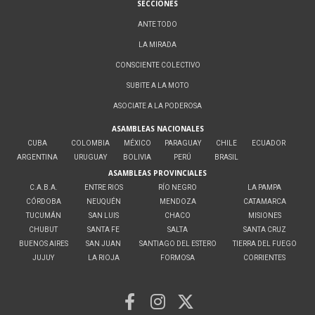
SECCIONES
ANTE TODO
LA MIRADA
CONSCIENTE COLECTIVO
SUBITE A LA MOTO
ASOCIATE A LA PODEROSA
ASAMBLEAS NACIONALES
CUBA
COLOMBIA
MÉXICO
PARAGUAY
CHILE
ECUADOR
ARGENTINA
URUGUAY
BOLIVIA
PERÚ
BRASIL
ASAMBLEAS PROVINCIALES
C.A.B.A.
ENTRE RIOS
RÍO NEGRO
LA PAMPA
CÓRDOBA
NEUQUÉN
MENDOZA
CATAMARCA
TUCUMÁN
SAN LUIS
CHACO
MISIONES
CHUBUT
SANTA FE
SALTA
SANTA CRUZ
BUENOS AIRES
SAN JUAN
SANTIAGO DEL ESTERO
TIERRA DEL FUEGO
JUJUY
LA RIOJA
FORMOSA
CORRIENTES