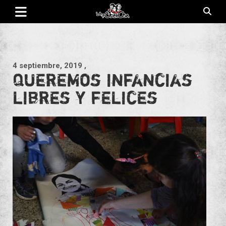
Saltar
al
contenido
Revista de cultura villera, brazo literario del movimiento La
La Poderosa
Poderosa.
4 septiembre, 2019
,
Queremos infancias
libres y felices