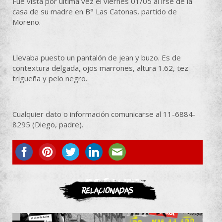
Fue vista por última vez el viernes 01/05 al irse de la
casa de su madre en B° Las Catonas, partido de
Moreno.
Llevaba puesto un pantalón de jean y buzo. Es de
contextura delgada, ojos marrones, altura 1.62, tez
trigueña y pelo negro.
Cualquier dato o información comunicarse al 11-6884-
8295 (Diego, padre).
ASOCIATE
Relacionadas