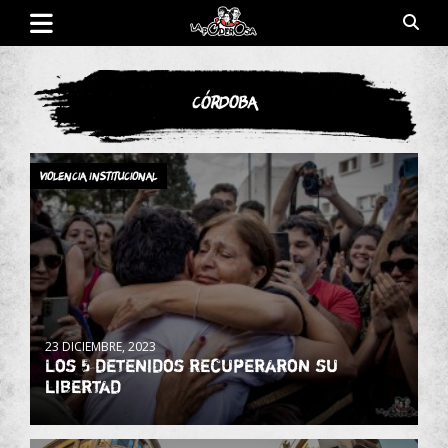
Saltar
al
contenido
Revista de cultura villera, brazo literario del movimiento La
La Poderosa
Poderosa.
Córdoba
Violencia Institucional
23 DICIEMBRE, 2023
Los 5 detenidos recuperaron su
libertad