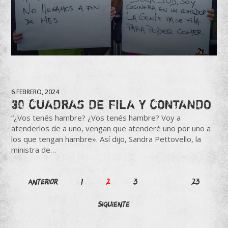
6 FEBRERO, 2024
30 CUADRAS DE FILA Y CONTANDO
“¿Vos tenés hambre? ¿Vos tenés hambre? Voy a
atenderlos de a uno, vengan que atenderé uno por uno a
los que tengan hambre». Así dijo, Sandra Pettovello, la
ministra de…
Paginación
Anterior
1
2
3
…
23
de
Siguiente
entradas