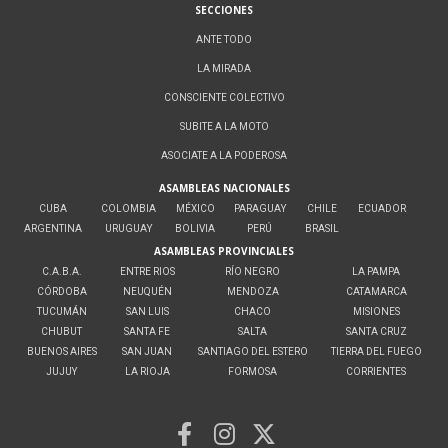
SECCIONES
ANTE TODO
LA MIRADA
CONSCIENTE COLECTIVO
SUBITE A LA MOTO
ASOCIATE A LA PODEROSA
ASAMBLEAS NACIONALES
CUBA
COLOMBIA
MÉXICO
PARAGUAY
CHILE
ECUADOR
ARGENTINA
URUGUAY
BOLIVIA
PERÚ
BRASIL
ASAMBLEAS PROVINCIALES
C.A.B.A.
ENTRE RIOS
RÍO NEGRO
LA PAMPA
CÓRDOBA
NEUQUÉN
MENDOZA
CATAMARCA
TUCUMÁN
SAN LUIS
CHACO
MISIONES
CHUBUT
SANTA FE
SALTA
SANTA CRUZ
BUENOS AIRES
SAN JUAN
SANTIAGO DEL ESTERO
TIERRA DEL FUEGO
JUJUY
LA RIOJA
FORMOSA
CORRIENTES