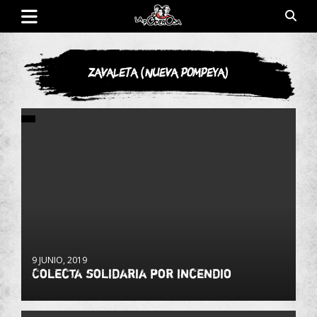
Saltar
al
contenido
Revista de cultura villera, brazo literario del movimiento La
La Poderosa
Poderosa.
Zavaleta (Nueva Pompeya)
9 JUNIO, 2019
Colecta solidaria por incendio