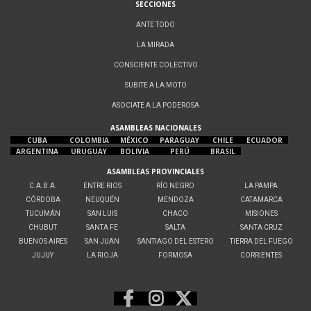
SECCIONES
ANTE TODO
LA MIRADA
CONSCIENTE COLECTIVO
SUBITE A LA MOTO
ASOCIATE A LA PODEROSA
ASAMBLEAS NACIONALES
CUBA
COLOMBIA
MÉXICO
PARAGUAY
CHILE
ECUADOR
ARGENTINA
URUGUAY
BOLIVIA
PERÚ
BRASIL
ASAMBLEAS PROVINCIALES
C.A.B.A.
ENTRE RIOS
RÍO NEGRO
LA PAMPA
CÓRDOBA
NEUQUÉN
MENDOZA
CATAMARCA
TUCUMÁN
SAN LUIS
CHACO
MISIONES
CHUBUT
SANTA FE
SALTA
SANTA CRUZ
BUENOS AIRES
SAN JUAN
SANTIAGO DEL ESTERO
TIERRA DEL FUEGO
JUJUY
LA RIOJA
FORMOSA
CORRIENTES