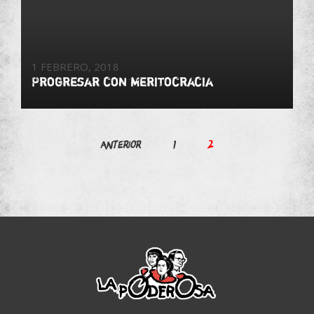
1 FEBRERO, 2018
Progresar con meritocracia
Paginación
Anterior
1
2
de
entradas