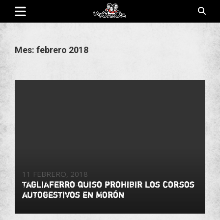
Saltar
al
contenido
Revista de cultura villera, brazo literario del movimiento La
La Poderosa
Poderosa.
Mes:
febrero 2018
11 FEBRERO, 2018
Tagliaferro quiso prohibir los corsos
autogestivos en Morón